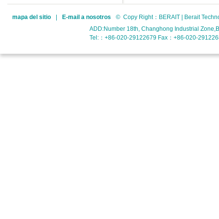
mapa del sitio
|
E-mail a nosotros
© Copy Right：BERAIT | Berait Tech
ADD:Number 18th, Changhong Industrial Zone,B
Tel:：+86-020-29122679 Fax：+86-020-2912