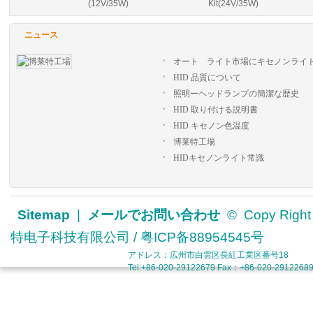
(12V/35W)
Kit(24V/35W)
●- Short circuit protection
●- Plus & minus pole exchange protec
ニュース
●- Low voltage protection
●- Over voltage protection
Contain：
オート ライト市場にキセノンライ
★-
two HID xenon bulbs
くなります。
HID 品質について
★-
two
HID digital ballasts
照明ーヘッドランプの簡潔な歴史
★-
one user manual
HID 取り付ける説明書
★-
one
color box and necessary fitting
Package:
HID キセノン色温度
●-Packing Information: 10sets/Carton
博莱特工場
●-Volume
: 67*38.5*24
/Carton
HIDキセノンライト常識
●-G.W.:1.80kg/set; 18kg/Carton
Sitemap
|
メールでお問い合わせ
© Copy Rig
特电子科技有限公司 / 粤ICP备88954545号
アドレス：広州市白雲区長紅工業区番号18
Tel:+86-020-29122679 Fax：+86-020-291226