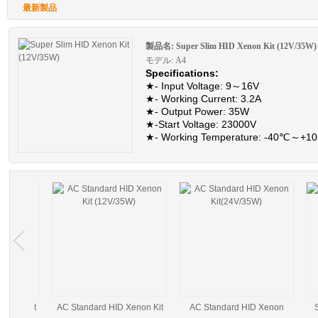
最新製品
製品名:
Super Slim HID Xenon Kit (12V/35W)
モデル: A4
Specifications:
★- Input Voltage: 9～16V
★- Working Current: 3.2A
★- Output Power: 35W
★-Start Voltage: 23000V
★- Working Temperature: -40℃～+1
★- Application Vehicle: 12V vehicle
★-Color Temperature: 3000K, 4300K,
5000K, 6000K, 8000K, 10000K 12000
15000K, Blue, Pink, Green, Purple,
Golden.
Features:
●-
Digital (DSP)
Ballast, Super perfor
●-
Super slim and smart shape, easy t
install
●- Waterproof
●- Shockproof
●- Dustproof
●- Anti-interference
n Kit
AC Standard HID Xenon Kit
AC Standard HID Xenon
Super
●- Open circuit protection